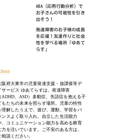
ABA（応用行動分析）で
お子さんの可能性を引き
出そう！
発達障害のお子様の成長
を応援！友達作りと社会
性を学べる場所「ゆあて
らす」
bout
大阪府大東市の児童発達支援・放課後等デ
イサービス ゆあてらすは、発達障害
（ADHD、ASD）多動症、失語症を抱える子
どもたちの未来を照らす場所。児童の特性
を理解したうえで、遊び、運動、学習をバ
ランスよく取り入れ、自立した生活能力
や、コミュニケーション能力を高める療育
に力を注いでいます。ご不安のある方は、
ご相談ください。