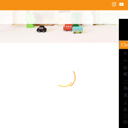
社会性の向上
Clo
ホ
ム
2026年4月17日
会
令和7年度 放課後等デイサービス 自己評価
概
ご
総括表の公表について
用
流
よ
あ
2026年4月17日
ご
令和7年度 児童発達支援 自己評価総括表の
問