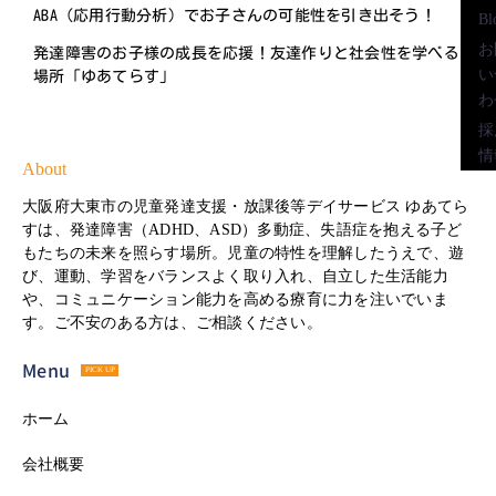
ABA（応用行動分析）でお子さんの可能性を引き出そう！
Bl
お
発達障害のお子様の成長を応援！友達作りと社会性を学べる
い
場所「ゆあてらす」
わ
採
情
About
大阪府大東市の児童発達支援・放課後等デイサービス ゆあてら
すは、発達障害（ADHD、ASD）多動症、失語症を抱える子ど
もたちの未来を照らす場所。児童の特性を理解したうえで、遊
び、運動、学習をバランスよく取り入れ、自立した生活能力
や、コミュニケーション能力を高める療育に力を注いでいま
す。ご不安のある方は、ご相談ください。
Menu
PICK UP
ホーム
会社概要